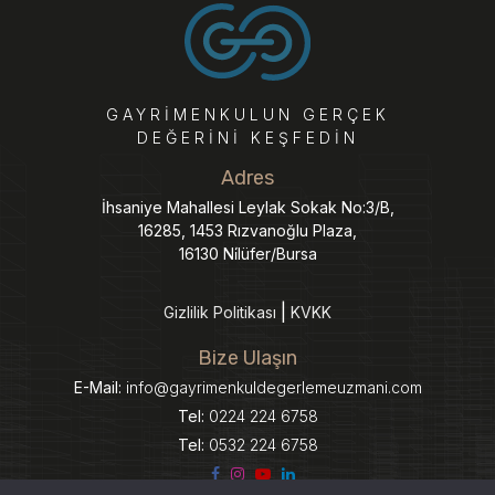
GAYRIMENKULUN GERÇEK
DEĞERINI KEŞFEDIN
Adres
İhsaniye Mahallesi Leylak Sokak No:3/B,
16285, 1453 Rızvanoğlu Plaza,
16130 Ni̇lüfer/Bursa
Gizlilik Politikası
KVKK
Bize Ulaşın
E-Mail:
info@gayrimenkuldegerlemeuzmani.com
Tel:
0224 224 6758
Tel:
0532 224 6758