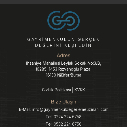
GAYRIMENKULUN GERÇEK
DEĞERINI KEŞFEDIN
Adres
İhsaniye Mahallesi Leylak Sokak No:3/B,
16285, 1453 Rızvanoğlu Plaza,
16130 Ni̇lüfer/Bursa
Gizlilik Politikası
KVKK
Bize Ulaşın
E-Mail:
info@gayrimenkuldegerlemeuzmani.com
Tel:
0224 224 6758
Tel:
0532 224 6758